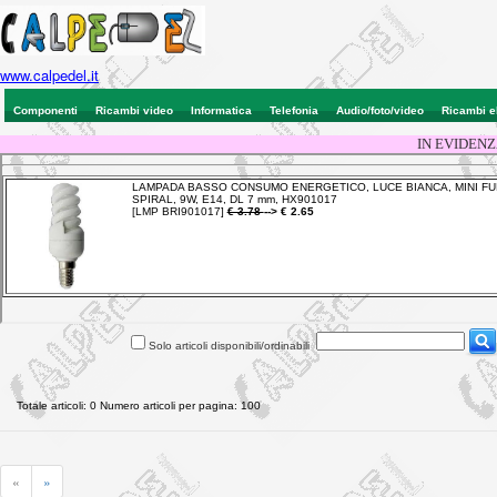
www.calpedel.it
Componenti
Ricambi video
Informatica
Telefonia
Audio/foto/video
Ricambi e
IN EVIDENZ
Solo articoli disponibili/ordinabili
Totale articoli: 0 Numero articoli per pagina: 100
«
»