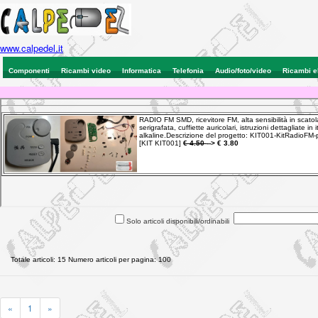
www.calpedel.it
Componenti
Ricambi video
Informatica
Telefonia
Audio/foto/video
Ricambi e
Solo articoli disponibili/ordinabili
Totale articoli: 15 Numero articoli per pagina: 100
«
1
»