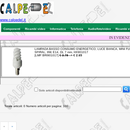
www.calpedel.it
Componenti
Ricambi video
Informatica
Telefonia
Audio/foto/video
Ricambi e
IN EVIDENZ
Solo articoli disponibili/ordinabili
Totale articoli: 0 Numero articoli per pagina: 100
«
»